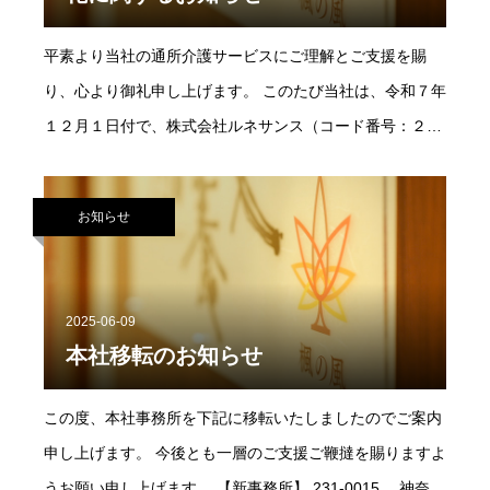
金改善（手当・一時金等）、職場環境の改善、研修・資格
取得支援、業務負担軽減への取り組み、人材確保・定着支
平素より当社の通所介護サービスにご理解とご支援を賜
援 等 なお、支給方法や配分については、制度要件および
り、心より御礼申し上げます。 このたび当社は、令和７年
法人内規程に基づき決定しております。 ３．職場環境等要
１２月１日付で、株式会社ルネサンス（コード番号：２３
件への取り組み 当法人では、以下のような取り組みを実施
７８ 東証プライム市場）による株式取得に伴い、株式会社
しております。 ・入職促進に向けた取り組み、OJT体制の
ルネサンスの連結子会社となる旨、お知らせいたします。
お知らせ
整備、両立支援・多様な働き方の推進、 健康診断の実施、
ルネサンスグループの一員となることで、地域包括ケアの
ハラスメント対策、生産性向上の取り組み、ICT機器等の
実践者として、さらなるサービス品質の向上、安定した経
活用および業務整理・効率化等 今後も、職員の皆さまが安
営基盤の構築、そして利用者様・ご家族様への安心の提供
2025-06-09
心して働ける職場環境づくりに努めてまいります。 引き続
を強化してまいります。
本社移転のお知らせ
き、ご理解とご協力のほどよろしくお願い申し上げます。
※介護職員等処遇改善加算につきましては、事業所の実績
この度、本社事務所を下記に移転いたしましたのでご案内
等に応じて変動する加算制度となっております。そのた
申し上げます。 今後とも一層のご支援ご鞭撻を賜りますよ
め、売上が著しく低下した際には、支給額等の見直しを行
うお願い申し上げます。 【新事務所】 231-0015 神奈川