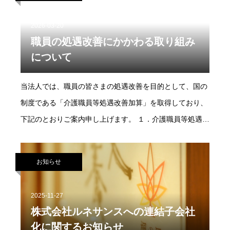
2026-03-20
職員の処遇改善にかかわる取り組み
について
当法人では、職員の皆さまの処遇改善を目的として、国の
制度である「介護職員等処遇改善加算」を取得しており、
下記のとおりご案内申し上げます。 １．介護職員等処遇改
善加算について 介護職員等処遇改善加算とは、介護・福祉
分野で働く職員の賃金改善や、職場環境の向上を目的とし
お知らせ
て設けられた制度です。 当法人では、本制度の趣旨を踏ま
え、職員の皆さまが安心して働き続けられる環境づくりに
2025-11-27
取り組んでおります。 ２．加算の活用について 加算によ
株式会社ルネサンスへの連結子会社
る収入は、以下のような処遇改善に活用しております。 賃
化に関するお知らせ