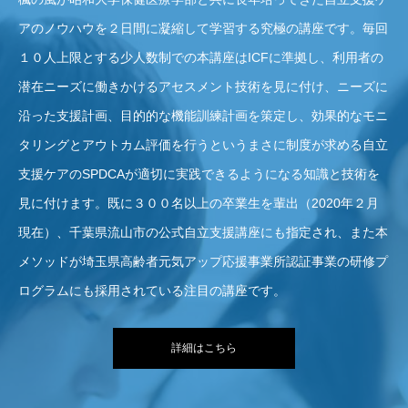
アのノウハウを２日間に凝縮して学習する究極の講座です。毎回
１０人上限とする少人数制での本講座はICFに準拠し、利用者の
潜在ニーズに働きかけるアセスメント技術を見に付け、ニーズに
沿った支援計画、目的的な機能訓練計画を策定し、効果的なモニ
タリングとアウトカム評価を行うというまさに制度が求める自立
支援ケアのSPDCAが適切に実践できるようになる知識と技術を
見に付けます。既に３００名以上の卒業生を輩出（2020年２月
現在）、千葉県流山市の公式自立支援講座にも指定され、また本
メソッドが埼玉県高齢者元気アップ応援事業所認証事業の研修プ
ログラムにも採用されている注目の講座です。
詳細はこちら