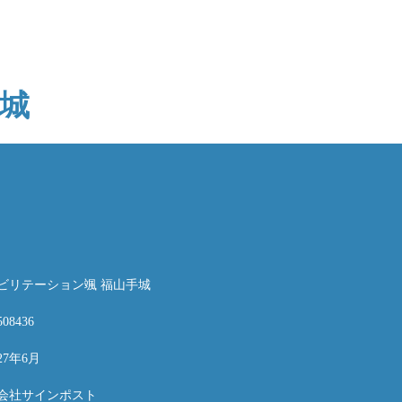
手城
ビリテーション颯 福山手城
508436
27年6月
会社サインポスト