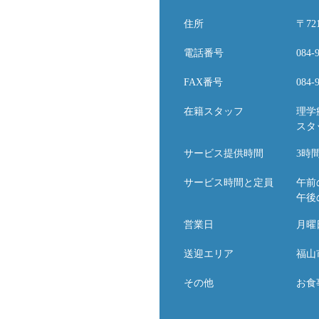
住所
〒7
電話番号
084-
FAX番号
084-
在籍スタッフ
理学
スタ
サービス提供時間
3時
サービス時間と定員
午前
午後
営業日
月曜
送迎エリア
福山
その他
お食