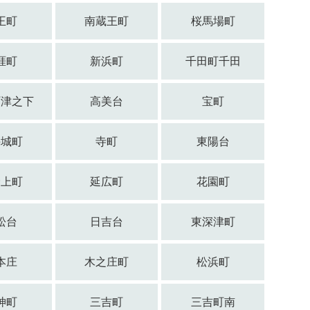
王町
南蔵王町
桜馬場町
涯町
新浜町
千田町千田
町津之下
高美台
宝町
手城町
寺町
東陽台
野上町
延広町
花園町
松台
日吉台
東深津町
本庄
木之庄町
松浜町
神町
三吉町
三吉町南