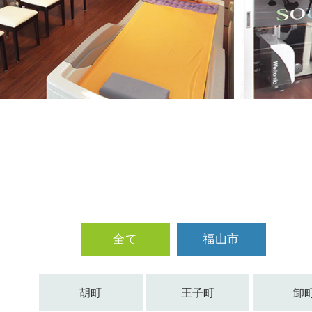
全て
福山市
胡町
王子町
卸