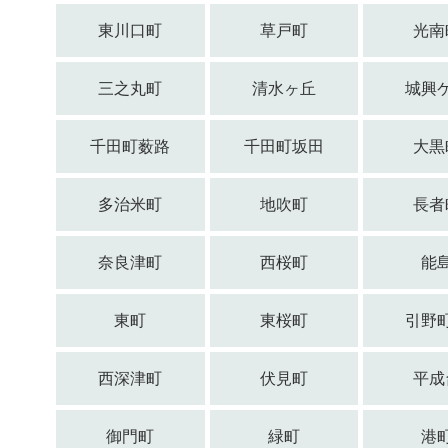
東川口町
草戸町
光南
三之丸町
清水ヶ丘
城興
千田町薮路
千田町坂田
大黒
多治米町
地吹町
長者
奈良津町
西桜町
能
東町
東桜町
引野
西深津町
伏見町
平成
御門町
緑町
港