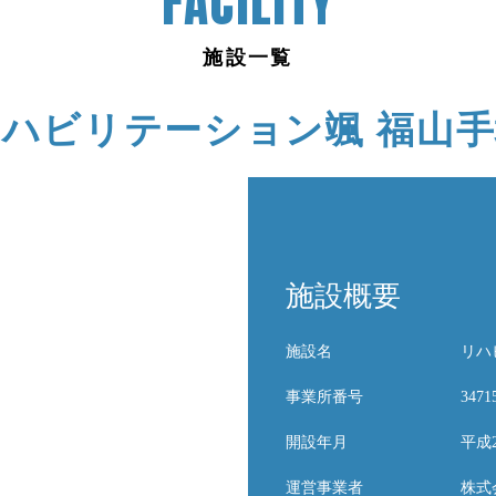
FACILITY
施設一覧
ハビリテーション颯 福山
施設概要
施設名
リハ
事業所番号
3471
開設年月
平成
運営事業者
株式