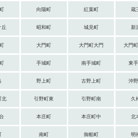
町
向陽町
紅葉町
蔵
ケ丘
昭和町
城見町
新
町
大門町
大門町大門
大門
町
手城町
南手城町
東
島
野上町
古野上町
沖
町北
引野町東
引野町南
久
台
本庄町
本庄町中
北
町
南町
御船町
明