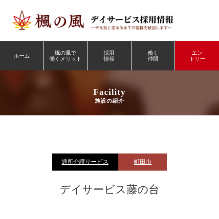
楓の風で
採用
働く
エン
ホーム
働くメリット
情報
仲間
トリー
Facility
施設の紹介
通所介護サービス
町田市
デイサービス藤の台